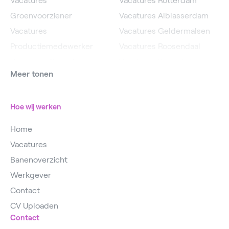
Vacatures
Vacatures Rotterdam
Groenvoorziener
Vacatures Alblasserdam
Vacatures
Vacatures Geldermalsen
Productiemedewerker
Vacatures Roosendaal
Vacatures Operator
Vacatures IJsselstein
Meer tonen
Vacatures
Vacatures Utrecht
Magazijnmedewerker
Hoe wij werken
Home
Vacatures
Banenoverzicht
Werkgever
Contact
CV Uploaden
Contact