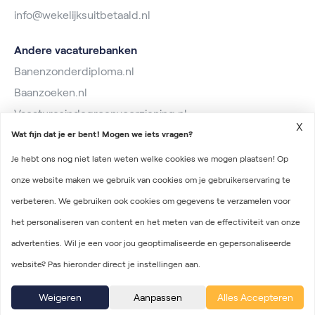
info@wekelijksuitbetaald.nl
Andere vacaturebanken
Banenzonderdiploma.nl
Baanzoeken.nl
Vacaturesindegroenvoorziening.nl
X
Wat fijn dat je er bent! Mogen we iets vragen?
Je hebt ons nog niet laten weten welke cookies we mogen plaatsen! Op
onze website maken we gebruik van cookies om je gebruikerservaring te
verbeteren. We gebruiken ook cookies om gegevens te verzamelen voor
2026 © Wekelijks Uitbetaald
het personaliseren van content en het meten van de effectiviteit van onze
Algemene voorwaarden
advertenties. Wil je een voor jou geoptimaliseerde en gepersonaliseerde
Privacyverklaring
website? Pas hieronder direct je instellingen aan.
Onderdeel van Irys Vacaturelab
Weigeren
Aanpassen
Alles Accepteren