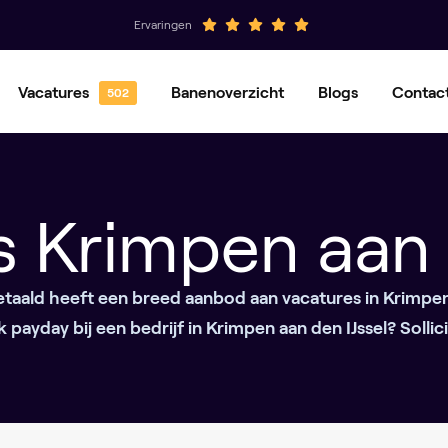
Ervaringen
Vacatures
Banenoverzicht
Blogs
Contac
Hovenier
Groenvoorziener
Magazijnmedewerker
Orderpicker
 Krimpen aan 
Operator
Productiemedewerker
etaald heeft een breed aanbod aan vacatures in Krimpen 
 payday bij een bedrijf in Krimpen aan den IJssel? Sollici