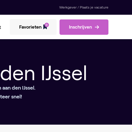
Werkgever / Plaats je vacature
0
Favorieten
Inschrijven
t
den IJssel
aan den IJssel.
teer snel!