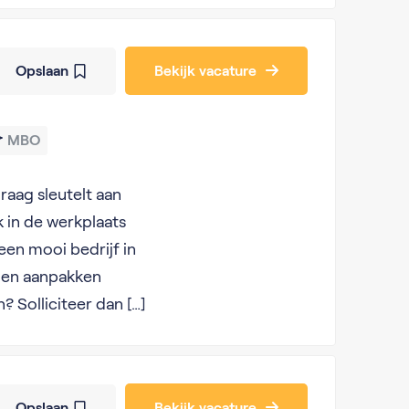
Opslaan
Bekijk vacature
MBO
aag sleutelt aan
 in de werkplaats
 een mooi bedrijf in
k en aanpakken
en? Solliciteer dan […]
Opslaan
Bekijk vacature