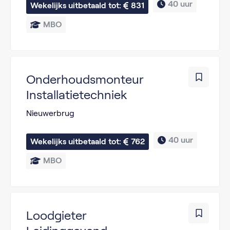
40 uur
Wekelijks uitbetaald tot: 
831
MBO
Onderhoudsmonteur
Installatietechniek
Nieuwerbrug
40 uur
Wekelijks uitbetaald tot: 
762
MBO
Loodgieter