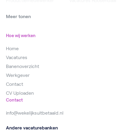
Productiemedewerker
Vacatures Roosendaal
Vacatures Operator
Vacatures IJsselstein
Meer tonen
Vacatures
Vacatures Utrecht
Magazijnmedewerker
Hoe wij werken
Home
Vacatures
Banenoverzicht
Werkgever
Contact
CV Uploaden
Contact
info@wekelijksuitbetaald.nl
Andere vacaturebanken